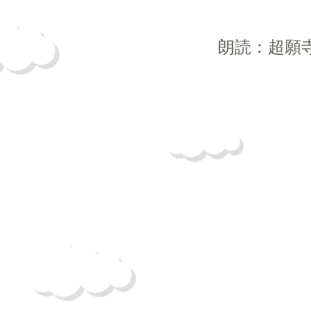
​朗読：超願