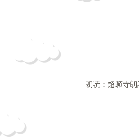
​朗読：超願寺朗