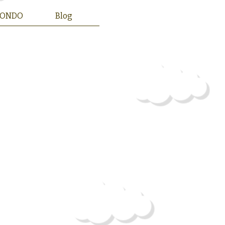
HONDO
Blog