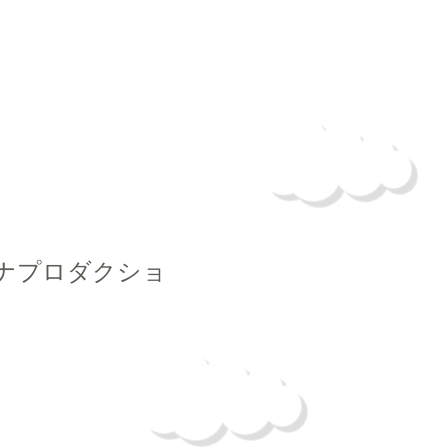
ナプロダクショ