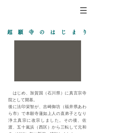
​超 願 寺 の は じ ま り
はじめ、加賀国（石川県）に真言宗寺
院として開基。
後に法印栄智が、吉崎御坊（福井県あわ
ら市）で本願寺蓮如上人の直弟子となり
浄土真宗に改宗しました。その後、佐
渡、五十嵐浜（西区）から三転して元和