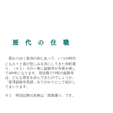
​ 歴 代 の 住 職
変わりゆく新潟の街にあって、いつの時代
にも人々と喜び悲しみを共にしてきた寺町通
り。（※１）その一角に超願寺が寺基を移し
て400年になります。現住職で19世の超願寺
は、どんな歴史を歩んできたのでしょうか。
「富澤超願寺系譜」をてがかりとして紹介し
てまいります。
※１ 明治以降の名称は「西堀通り」です。