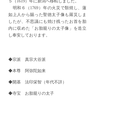
５（1619）年に新潟へ移転しました。
明和６（1769）年の火災で類焼し、蓮
如上人から賜った聖徳太子像も羅災しま
したが、不思議にも焼け残ったお首を胎
内に収めた「お胎籠りの太子像」を造立
し奉安しております。
​◆宗派 真宗大谷派
◆本尊 阿弥陀如来
◆開基 法印栄智（年代不詳）
◆寺宝 お胎籠りの太子