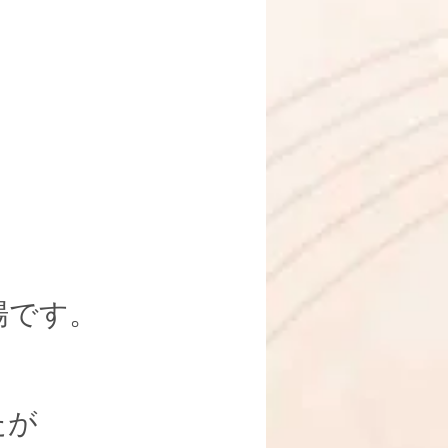
場です。
たが