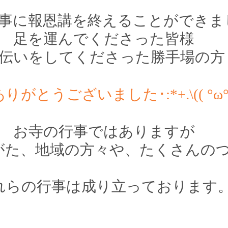
事に報恩講を終えることができま
足を運んでくださった皆様
伝いをしてくださった勝手場の方
がとうございました･:*+.\(( °ω° ))
お寺の行事ではありますが
がた、地域の方々や、たくさんの
れらの行事は成り立っております