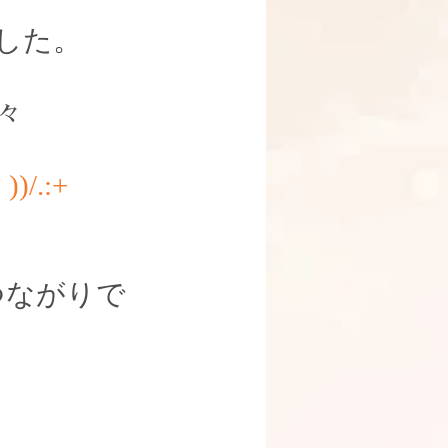
した。
々
/.:+
つながりで
。