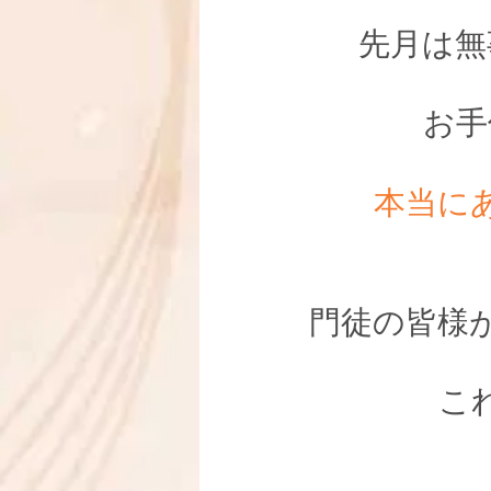
先月は無
お手
本当にあり
門徒の皆様
こ