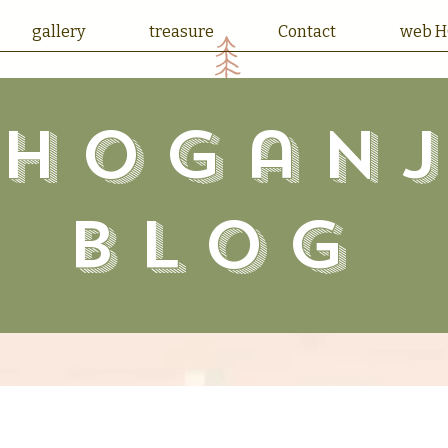
gallery
treasure
Contact
web 
choganj
blog