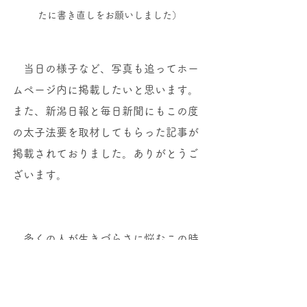
たに書き直しをお願いしました）
　当日の様子など、写真も追ってホー
ムページ内に掲載したいと思います。
また、新潟日報と毎日新聞にもこの度
の太子法要を取材してもらった記事が
掲載されておりました。ありがとうご
ざいます。
　多くの人が生きづらさに悩むこの時
代に、再び聖徳太子と出会うことが出
来たのも何かのご縁ではないでしょう
か。今一度自分の生きかたを考えるき