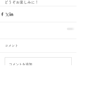
どうぞお楽しみに！
コメント
コメントを追加…
ブッダの教えをきくお寺
超願寺
​富澤山